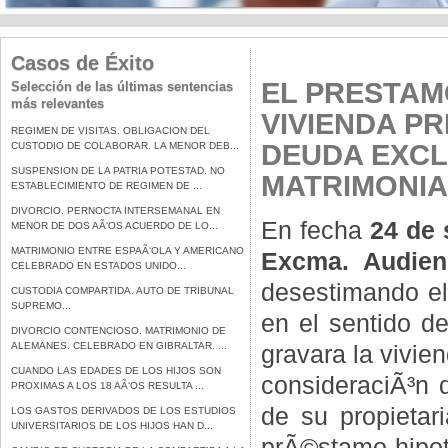
Casos de Éxito
EL PRESTAM
Selección de las últimas sentencias
más relevantes
VIVIENDA PR
REGIMEN DE VISITAS. OBLIGACION DEL
DEUDA EXCL
CUSTODIO DE COLABORAR. LA MENOR DEB...
SUSPENSION DE LA PATRIA POTESTAD. NO
MATRIMONIA
ESTABLECIMIENTO DE REGIMEN DE ...
DIVORCIO. PERNOCTA INTERSEMANAL EN
En fecha
24 de 
MENOR DE DOS AÃ‘OS ACUERDO DE LO...
MATRIMONIO ENTRE ESPAÃ‘OLA Y AMERICANO
Excma. Audien
CELEBRADO EN ESTADOS UNIDO...
desestimando el
CUSTODIA COMPARTIDA. AUTO DE TRIBUNAL
SUPREMO...
en el sentido d
DIVORCIO CONTENCIOSO. MATRIMONIO DE
ALEMANES. CELEBRADO EN GIBRALTAR. ...
gravara la vivien
CUANDO LAS EDADES DE LOS HIJOS SON
consideraciÃ³n 
PROXIMAS A LOS 18 AÃ‘OS RESULTA ...
de su propietar
LOS GASTOS DERIVADOS DE LOS ESTUDIOS
UNIVERSITARIOS DE LOS HIJOS HAN D...
prÃ©stamo hipote