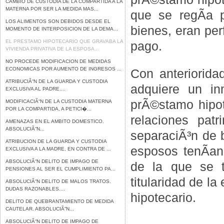
CAMBIO DE CUSTODIA DE LA COMPARTIDA A LA
MATERNA POR SER LA MEDIDA MAS...
que se regÃ­a 
LOS ALIMENTOS SON DEBIDOS DESDE EL
bienes, eran pe
MOMENTO DE INTERPOSICION DE LA DEMA...
EL PRESTAMO HIPOTECARIO QUE GRAVABA LA
pago.
VIVIENDA PRIVATIVA DE LA ESPOSA...
NO PROCEDE MODIFICACION DE MEDIDAS
ECONOMICAS POR AUMENTO DE INGRESOS ...
Con anteriorida
ATRIBUCIÃ“N DE LA GUARDA Y CUSTODIA
adquiere un i
EXCLUSIVA AL PADRE....
prÃ©stamo hipot
MODIFICACIÃ“N DE LA CUSTODIA MATERNA
POR LA COMPARTIDA, A PETICI�...
relaciones pat
AMENAZAS EN EL AMBITO DOMESTICO.
ABSOLUCIÃ“N...
separaciÃ³n de b
ATRIBUCION DE LA GUARDA Y CUSTODIA
esposos tenÃ­an
EXCLUSIVA A LA MADRE, EN CONTRA DE ...
ABSOLUCIÃ“N DELITO DE IMPAGO DE
de la que se t
PENSIONES AL SER EL CUMPLIMIENTO PA...
titularidad de l
ABSOLUCIÃ“N DELITO DE MALOS TRATOS.
DUDAS RAZONABLES....
hipotecario.
DELITO DE QUEBRANTAMIENTO DE MEDIDA
CAUTELAR. ABSOLUCIÃ“N...
ABSOLUCIÃ“N DELITO DE IMPAGO DE