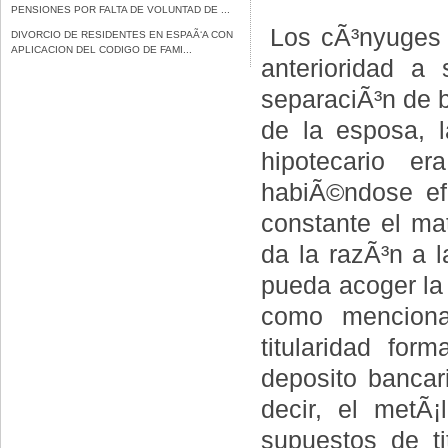
PENSIONES POR FALTA DE VOLUNTAD DE ...
Los cÃ³nyuges 
DIVORCIO DE RESIDENTES EN ESPAÃ‘A CON
APLICACION DEL CODIGO DE FAMI...
anterioridad a
separaciÃ³n de bi
de la esposa, 
hipotecario er
habiÃ©ndose ef
constante el ma
da la razÃ³n a l
pueda acoger la 
como menciona
titularidad for
deposito bancari
decir, el metÃ¡
supuestos de ti